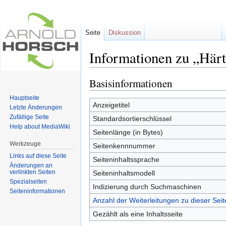
Seite
Diskussion
Informationen zu „Här
Wechseln zu:
Navigation
,
Suche
Basisinformationen
Hauptseite
Anzeigetitel
Letzte Änderungen
Zufällige Seite
Standardsortierschlüssel
Help about MediaWiki
Seitenlänge (in Bytes)
Werkzeuge
Seitenkennnummer
Links auf diese Seite
Seiteninhaltssprache
Änderungen an
verlinkten Seiten
Seiteninhaltsmodell
Spezialseiten
Indizierung durch Suchmaschinen
Seiten­informationen
Anzahl der Weiterleitungen zu dieser Seit
Gezählt als eine Inhaltsseite