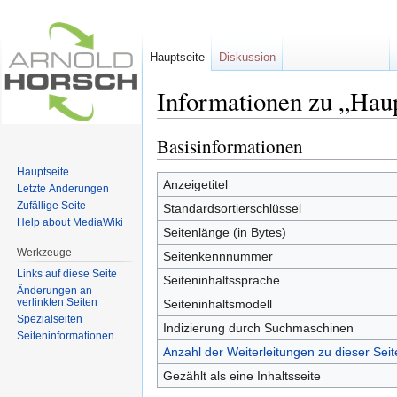
Hauptseite
Diskussion
Informationen zu „Haup
Wechseln zu:
Navigation
,
Suche
Basisinformationen
Hauptseite
Anzeigetitel
Letzte Änderungen
Zufällige Seite
Standardsortierschlüssel
Help about MediaWiki
Seitenlänge (in Bytes)
Werkzeuge
Seitenkennnummer
Links auf diese Seite
Seiteninhaltssprache
Änderungen an
verlinkten Seiten
Seiteninhaltsmodell
Spezialseiten
Indizierung durch Suchmaschinen
Seiten­informationen
Anzahl der Weiterleitungen zu dieser Seit
Gezählt als eine Inhaltsseite