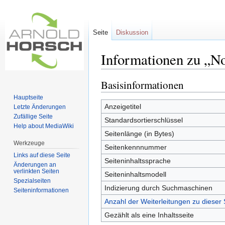
Seite
Diskussion
Informationen zu „N
Wechseln zu:
Navigation
,
Suche
Basisinformationen
Hauptseite
Anzeigetitel
Letzte Änderungen
Zufällige Seite
Standardsortierschlüssel
Help about MediaWiki
Seitenlänge (in Bytes)
Werkzeuge
Seitenkennnummer
Links auf diese Seite
Seiteninhaltssprache
Änderungen an
verlinkten Seiten
Seiteninhaltsmodell
Spezialseiten
Indizierung durch Suchmaschinen
Seiten­informationen
Anzahl der Weiterleitungen zu dieser 
Gezählt als eine Inhaltsseite